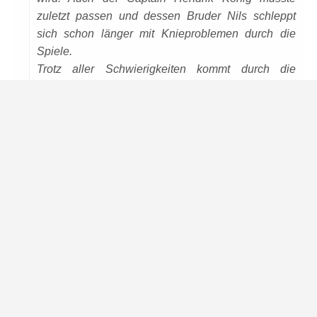
zuletzt passen und dessen Bruder Nils schleppt
sich schon länger mit Knieproblemen durch die
Spiele.
Trotz aller Schwierigkeiten kommt durch die
Besonderheit dieses Spieles auch ein bisschen
Vorfreude auf und wir hoffen auf einige GW-Fans
Datenschutzseite.
zur Unterstützung.
VORHERIGER ARTIKEL
Vorschau auf das Wochenende
NÄCHSTER ARTIKEL