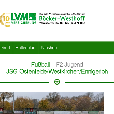
rein
Hallenplan
Fanshop
Fußball
–
F2 Jugend
JSG Ostenfelde/Westkirchen/Ennigerloh