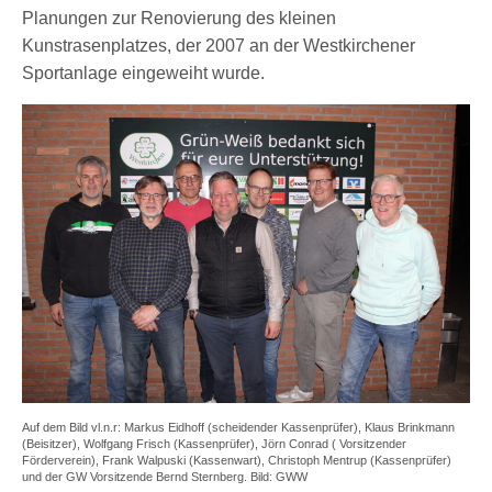
Planungen zur Renovierung des kleinen
Kunstrasenplatzes, der 2007 an der Westkirchener
Sportanlage eingeweiht wurde.
Auf dem Bild vl.n.r: Markus Eidhoff (scheidender Kassenprüfer), Klaus Brinkmann
(Beisitzer), Wolfgang Frisch (Kassenprüfer), Jörn Conrad ( Vorsitzender
Förderverein), Frank Walpuski (Kassenwart), Christoph Mentrup (Kassenprüfer)
und der GW Vorsitzende Bernd Sternberg. Bild: GWW