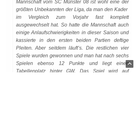
Mannschaft vom SC Münster 08 ist wohl eine der
größten Unbekannten der Liga, da man den Kader
im Vergleich zum Vorjahr fast komplett
ausgewechselt hat. So hatte die Mannschaft auch
einige Anlaufschwierigkeiten in dieser Saison und
kassierte in den ersten beiden Partien deftige
Pleiten. Aber seitdem läuft’s. Die restlichen vier
Spiele wurden gewonnen und man hat nach sechs
Spielen ebenso 12 Punkte und liegt einen
Tabellenplatz hinter GW. Das Spiel wird auf
Kunstrasen ausgetragen, was aber in der
Datenschutzseite.
Vergangenheit noch nie ein großes Problem für
GW war. Wer von den zuletzt angeschlagenen und
urlaubenden Spielern wieder im Kader steht
entscheidet sich kurzfristig. Sicher fehlen wird
Lukas Jäschke (Nasenbeinbruch).