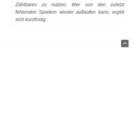
Zählbares zu nutzen. Wer von den zuletzt
fehlenden Spielern wieder auflaufen kann, ergibt
sich kurzfristig.
VORHERIGER ARTIKEL
Datenschutzseite.
Drei Teams waren im Einsatz
NÄCHSTER ARTIKEL
2. Saisonsieg für GW I
MENU