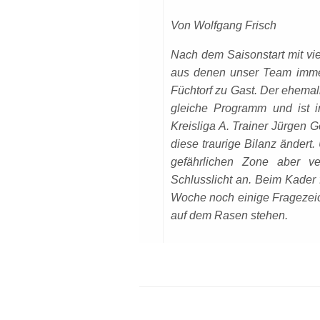
Von Wolfgang Frisch
Nach dem
S
aisonstart mit v
i
aus den
en unser Team imme
Füchtor
f zu Gast. Der ehemal
gleiche Programm und ist i
Kreisliga A. Trainer Jürgen G
diese traurige Bilanz ändert
gefährlichen Zone aber v
Schlusslicht an. Beim Kader 
Woche noch einige Fragezeich
auf dem Rasen stehen.