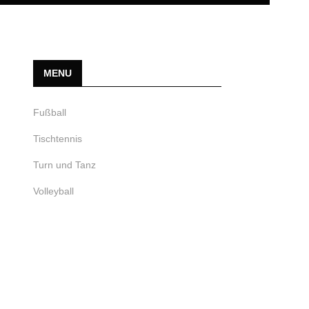
MENU
Fußball
Tischtennis
Turn und Tanz
Volleyball