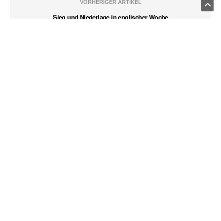
VORHERIGER ARTIKEL
Sieg und Niederlage in englischer Woche
Datenschutzseite.
NÄCHSTER ARTIKEL
Sieg wäre verdient gewesen
MENU
Fußball
Tischtennis
Turn und Tanz
Volleyball
Neueste Nachrichten