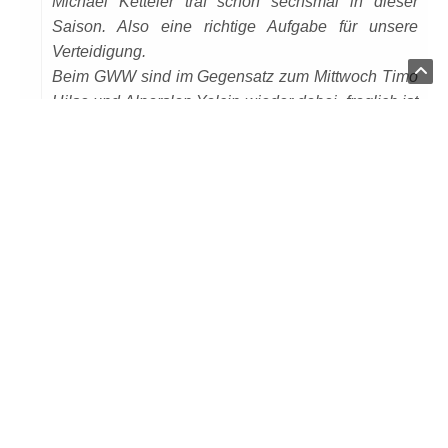
Michael Ketteler traf schon sechsmal in dieser
Saison. Also eine richtige Aufgabe für unsere
Verteidigung.
Beim GWW sind im Gegensatz zum Mittwoch Timo
Hilse und Alparslan Yalcin wieder dabei, fraglich ist
der Captain Hendrik König, der am Mittwoch
Datenschutzseite.
verletzungsbedingt raus musste.
VORHERIGER ARTIKEL
Nachwuchs spielt erfolgreich
NÄCHSTER ARTIKEL
20 Tore zum Auftakt