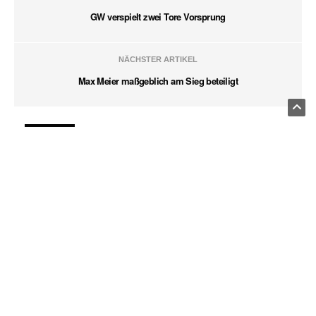
GW verspielt zwei Tore Vorsprung
NÄCHSTER ARTIKEL
Max Meier maßgeblich am Sieg beteiligt
MENU
Datenschutzseite.
Fußball
Tischtennis
Turn und Tanz
Volleyball
Neueste Nachrichten