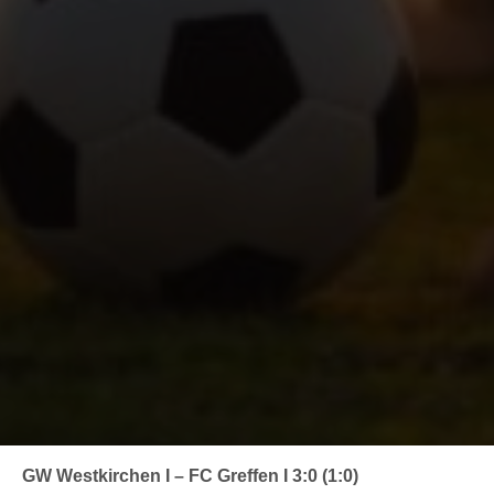
GW Westkirchen I – FC Greffen I 3:0 (1:0)