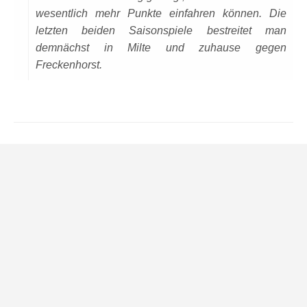
wesentlich mehr Punkte einfahren können. Die
letzten beiden Saisonspiele bestreitet man
demnächst in Milte und zuhause gegen
Freckenhorst.
Datenschutzseite.
VORHERIGER ARTIKEL
Fußballtennis-turnier im Juni
NÄCHSTER ARTIKEL
GW I und BW I trennen sich 1:1