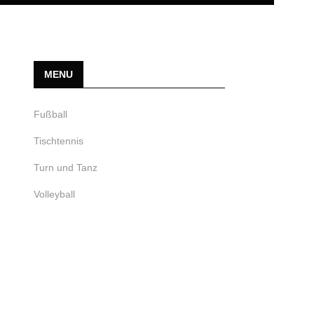
MENU
Fußball
Tischtennis
Turn und Tanz
Volleyball