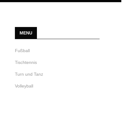
MENU
Fußball
Tischtennis
Turn und Tanz
Volleyball