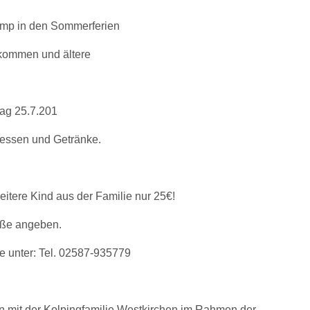
mp in den Sommerferien
e kommen und ältere
ag 25.7.201
agessen und Getränke.
eitere Kind aus der Familie nur 25€!
öße angeben.
e unter: Tel. 02587-935779
 mit der Kolpingfamilie Westkirchen im Rahmen der