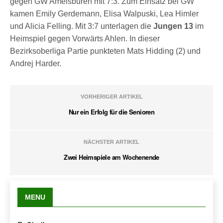
gegen GW Amelsbüren mit 7:3. Zum Einsatz bei GW
kamen Emily Gerdemann, Elisa Walpuski, Lea Himler
und Alicia Felling. Mit 3:7 unterlagen die
Jungen 13
im
Heimspiel gegen Vorwärts Ahlen. In dieser
Bezirksoberliga Partie punkteten Mats Hidding (2) und
Andrej Harder.
VORHERIGER ARTIKEL
Nur ein Erfolg für die Senioren
NÄCHSTER ARTIKEL
Zwei Heimspiele am Wochenende
MENU