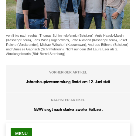
von links nach rechts: Thomas Schimmelpfennig (Beisitzer), Antje Haack-Malgin
(Kassenprüferin), Jens Witte (Jugendwart), Lotte Aßmann (Kassenprüferin), Josef
Reinke (Vorsitzender), Michael Wösthoff (Kassenwart), Andreas Böhnke (Beisitzer)
und Vanessa Gabrisch (Schriftführerin). Nicht auf dem Bild Laura Eser als 2.
Abteilungsleiterin (Bild: Bernd Sternberg)
VORHERIGER ARTIKEL
Jahreshauptversammlung findet am 12. Juni statt
NÄCHSTER ARTIKEL
GWW siegt nach starker zweiter Halbzeit
MENU