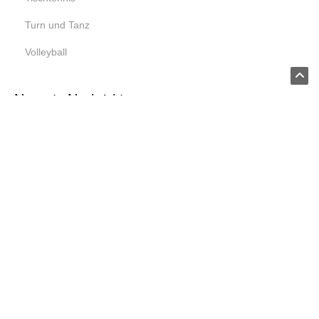
Turn und Tanz
Volleyball
Neueste Nachrichten
Datenschutzseite.
VEREINS NEWS
VEREINS NEWS
Vorstand überreicht
Jetzt anmelden: Spiel
Ulrike Vieten
ohne Grenzen
Geburtstagsgruß