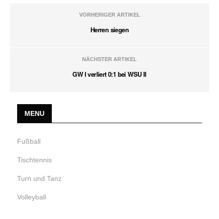
VORHERIGER ARTIKEL
Herren siegen
NÄCHSTER ARTIKEL
GW I verliert 0:1 bei WSU II
MENU
Fußball
Tischtennis
Turn und Tanz
Volleyball