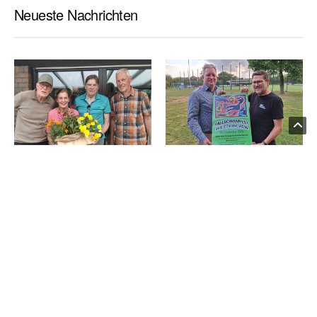
Neueste Nachrichten
VEREINS NEWS
VEREINS NEWS
Datenschutzseite.
Vorstand überreicht
Jetzt anmelden: Spiel
Ulrike Vieten
ohne Grenzen
Geburtstagsgruß