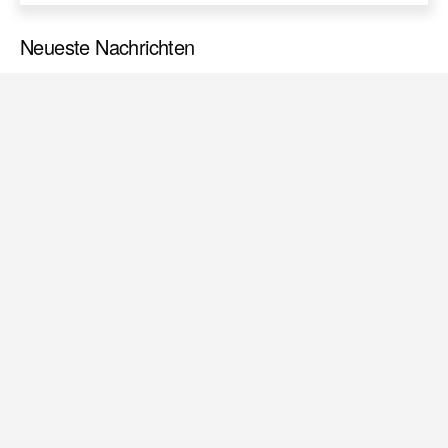
Neueste Nachrichten
Datenschutzseite.
VEREINS NEWS
VEREINS NEWS
Vorstand überreicht
Jetzt anmelden: Spiel
Ulrike Vieten
ohne Grenzen
Geburtstagsgruß