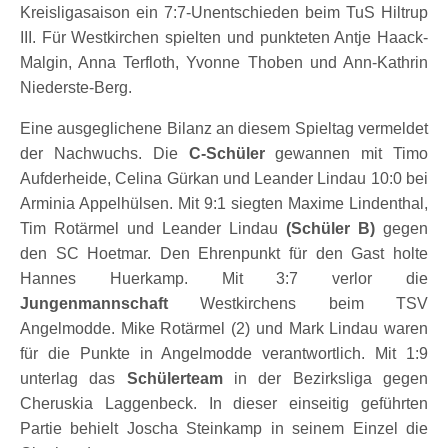
Kreisligasaison ein 7:7-Unentschieden beim TuS Hiltrup
III. Für Westkirchen spielten und punkteten Antje Haack-
Malgin, Anna Terfloth, Yvonne Thoben und Ann-Kathrin
Niederste-Berg.
Eine ausgeglichene Bilanz an diesem Spieltag vermeldet
der Nachwuchs. Die
C-Schüler
gewannen mit Timo
Aufderheide, Celina Gürkan und Leander Lindau 10:0 bei
Arminia Appelhülsen. Mit 9:1 siegten Maxime Lindenthal,
Tim Rotärmel und Leander Lindau
(Schüler B)
gegen
den SC Hoetmar. Den Ehrenpunkt für den Gast holte
Hannes Huerkamp. Mit 3:7 verlor die
Jungenmannschaft
Westkirchens beim TSV
Angelmodde. Mike Rotärmel (2) und Mark Lindau waren
für die Punkte in Angelmodde verantwortlich. Mit 1:9
unterlag das
Schülerteam
in der Bezirksliga gegen
Cheruskia Laggenbeck. In dieser einseitig geführten
Partie behielt Joscha Steinkamp in seinem Einzel die