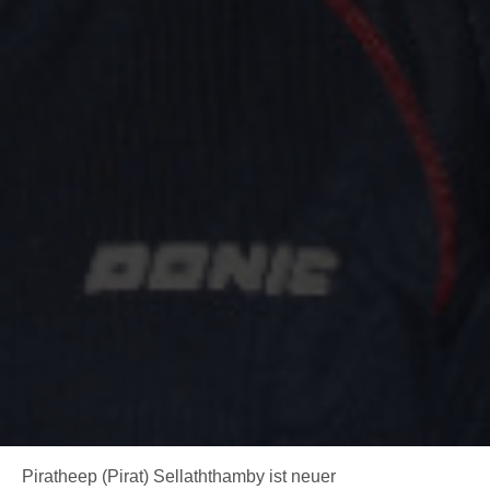
Piratheep (Pirat) Sellaththamby ist neuer