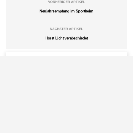
VORHERIGER ARTIKEL
Neujahrsempfang im Sportheim
NÄCHSTER ARTIKEL
Horst Licht verabschiedet
MENU
Datenschutzseite.
Fußball
Tischtennis
Turn und Tanz
Volleyball
Neueste Nachrichten