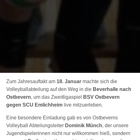
Zum Jahresauftakt am
18. Januar
machte sich die
Volleyballabteilung auf den Weg in die
Beverhalle nach
Ostbevern
, um das Zweitligaspiel
BSV Ostbevern
gegen SCU Emlichheim
live mitzuerleben.
Eine besondere Einladung gab es von Ostbeverns
Volleyball Abteilungsleiter
Dominik Münch
, der unsere
Jugendspielerinnen nicht nur willkommen hieß, sondern