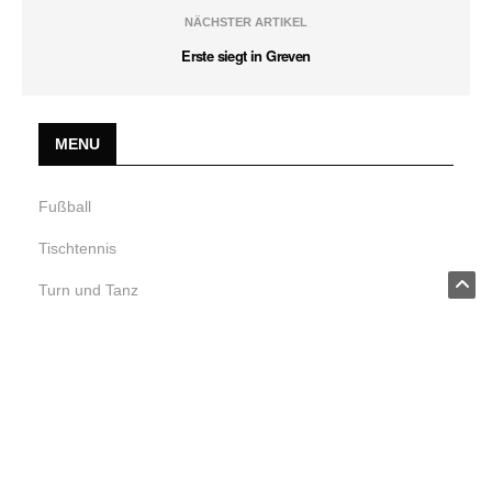
NÄCHSTER ARTIKEL
Erste siegt in Greven
MENU
Fußball
Tischtennis
Turn und Tanz
Volleyball
Datenschutzseite.
Neueste Nachrichten