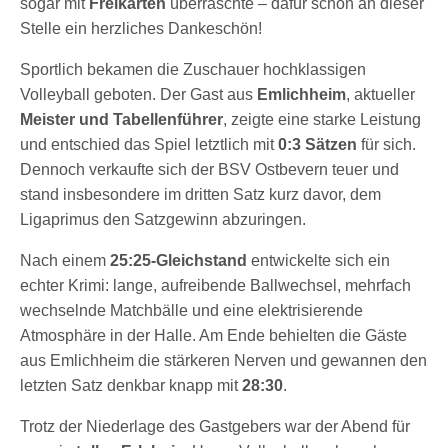
sogar mit
Freikarten
überraschte – dafür schon an dieser
Stelle ein herzliches Dankeschön!
Sportlich bekamen die Zuschauer hochklassigen
Volleyball geboten. Der Gast aus
Emlichheim
, aktueller
Meister und Tabellenführer
, zeigte eine starke Leistung
und entschied das Spiel letztlich mit
0:3 Sätzen
für sich.
Dennoch verkaufte sich der BSV Ostbevern teuer und
stand insbesondere im dritten Satz kurz davor, dem
Ligaprimus den Satzgewinn abzuringen.
Nach einem
25:25-Gleichstand
entwickelte sich ein
echter Krimi: lange, aufreibende Ballwechsel, mehrfach
wechselnde Matchbälle und eine elektrisierende
Atmosphäre in der Halle. Am Ende behielten die Gäste
aus Emlichheim die stärkeren Nerven und gewannen den
letzten Satz denkbar knapp mit
28:30
.
Trotz der Niederlage des Gastgebers war der Abend für