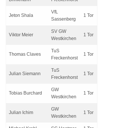
VfL
Jeton Shala
1 Tor
Sassenberg
SV GW
Viktor Meier
1 Tor
Westkirchen
TuS
Thomas Claves
1 Tor
Freckenhorst
TuS
Julian Siemann
1 Tor
Freckenhorst
GW
Tobias Burchard
1 Tor
Westkirchen
GW
Julian Ichim
1 Tor
Westkirchen