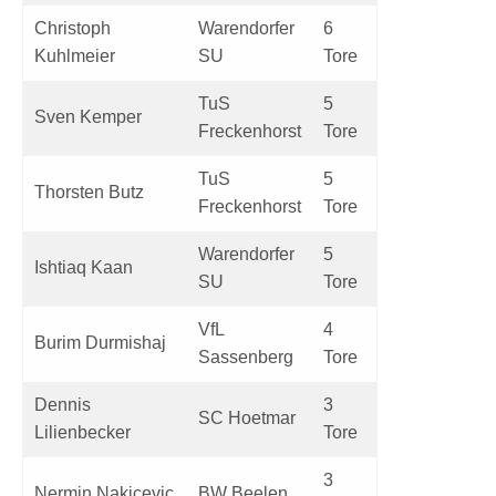
Christoph
Warendorfer
6
Kuhlmeier
SU
Tore
TuS
5
Sven Kemper
Freckenhorst
Tore
TuS
5
Thorsten Butz
Freckenhorst
Tore
Warendorfer
5
Ishtiaq Kaan
SU
Tore
VfL
4
Burim Durmishaj
Sassenberg
Tore
Dennis
3
SC Hoetmar
Lilienbecker
Tore
3
Nermin Nakicevic
BW Beelen