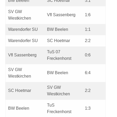
BW Beelen
SC Hoetmar
5:1
SV GW
Vfl Sassenberg
1:6
Westkirchen
Warendorfer SU
BW Beelen
1:1
Warendorfer SU
SC Hoetmar
2:2
TuS 07
Vfl Sassenberg
0:6
Freckenhorst
SV GW
BW Beelen
6:4
Westkirchen
SV GW
SC Hoetmar
2:2
Westkirchen
TuS
BW Beelen
1:3
Freckenhorst