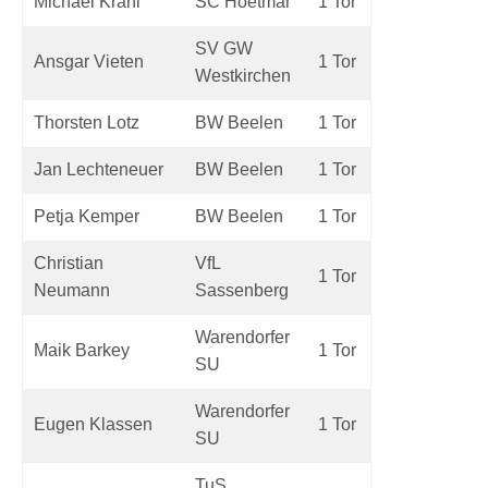
Michael Krahl
SC Hoetmar
1 Tor
SV GW
Ansgar Vieten
1 Tor
Westkirchen
Thorsten Lotz
BW Beelen
1 Tor
Jan Lechteneuer
BW Beelen
1 Tor
Petja Kemper
BW Beelen
1 Tor
Christian
VfL
1 Tor
Neumann
Sassenberg
Warendorfer
Maik Barkey
1 Tor
SU
Warendorfer
Eugen Klassen
1 Tor
SU
TuS