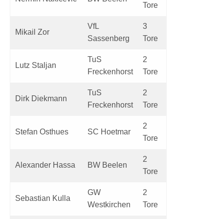
Tore
VfL
3
Mikail Zor
Sassenberg
Tore
TuS
2
Lutz Staljan
Freckenhorst
Tore
TuS
2
Dirk Diekmann
Freckenhorst
Tore
2
Stefan Osthues
SC Hoetmar
Tore
2
Alexander Hassa
BW Beelen
Tore
GW
2
Sebastian Kulla
Westkirchen
Tore