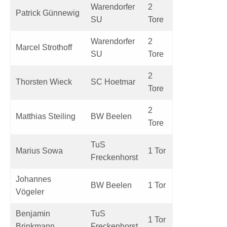
Warendorfer
2
Patrick Günnewig
SU
Tore
Warendorfer
2
Marcel Strothoff
SU
Tore
2
Thorsten Wieck
SC Hoetmar
Tore
2
Matthias Steiling
BW Beelen
Tore
TuS
Marius Sowa
1 Tor
Freckenhorst
Johannes
BW Beelen
1 Tor
Vögeler
Benjamin
TuS
1 Tor
Brinkmann
Freckenhorst