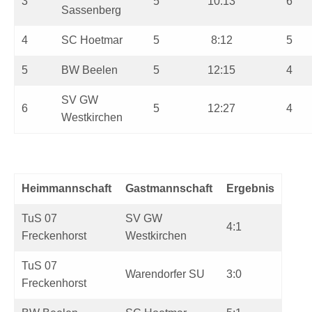
3
5
10:13
6
Sassenberg
4
SC Hoetmar
5
8:12
5
5
BW Beelen
5
12:15
4
SV GW
6
5
12:27
4
Westkirchen
Heimmannschaft
Gastmannschaft
Ergebnis
TuS 07
SV GW
4:1
Freckenhorst
Westkirchen
TuS 07
Warendorfer SU
3:0
Freckenhorst