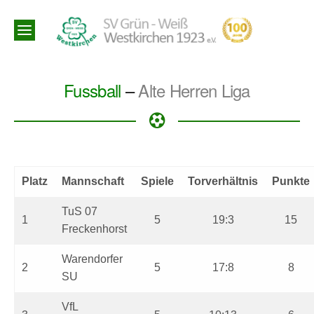
Fussball
–
Alte Herren Liga
Platz
Mannschaft
Spiele
Torverhältnis
Punkte
TuS 07
1
5
19:3
15
Freckenhorst
Warendorfer
2
5
17:8
8
SU
VfL