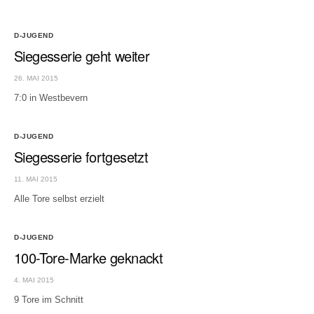
D-JUGEND
Siegesserie geht weiter
26. MAI 2015
7:0 in Westbevern
D-JUGEND
Siegesserie fortgesetzt
11. MAI 2015
Alle Tore selbst erzielt
D-JUGEND
100-Tore-Marke geknackt
4. MAI 2015
9 Tore im Schnitt