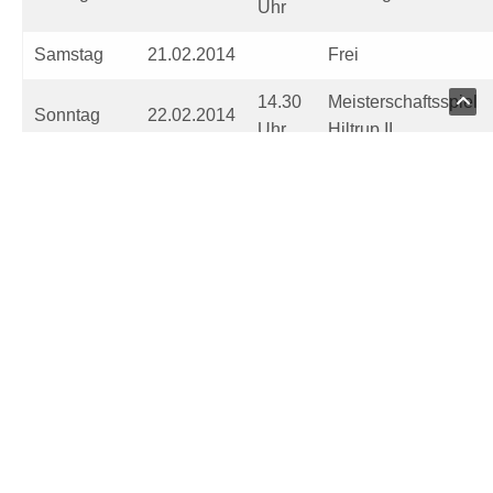
Uhr
Samstag
21.02.2014
Frei
14.30
Meisterschaftsspiel
Sonntag
22.02.2014
Uhr
Hiltrup II
Datenschutzseite.
Wichtig: Zu jeder Trainingseinheit und jedem Testspiel
Laufschuhe nicht vergessen.
Abmeldungen (bitte telefonisch):
Lukas Krumpietz – Privat: 0170/8715645 // Dienstlich:
02381/425367
Domenic Canta – Privat: 0176/62447938 // Dienstlich:
02521/82449926