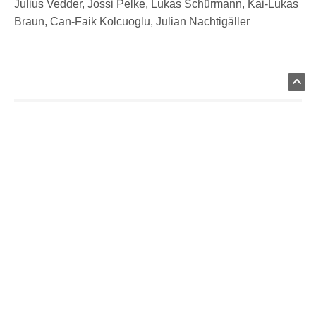
Julius Vedder, Jossi Pelke, Lukas Schürmann, Kai-Lukas
Braun, Can-Faik Kolcuoglu, Julian Nachtigäller
VORHERIGER ARTIKEL
Datenschutzseite.
Harmonische Jahreshaupt-versammlung
NÄCHSTER ARTIKEL
AH: Heimspiel gegen Roland
MENU
Fußball